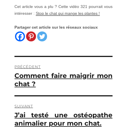
Cet article vous a plu ? Cette vidéo 321 pourrait vous
intéresser :
Stop le chat qui mange les plantes !
Partager cet article sur les réseaux sociaux
Navigation
PRÉCÉDENT
de
Comment faire maigrir mon
Publication
précédente :
chat ?
l’article
SUIVANT
J’ai testé une ostéopathe
Publication
suivante :
animalier pour mon chat.