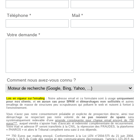
Téléphone *
Mail *
Votre demande *
Comment nous avez-vous connu ?
Lois en vigueur sur l'emailing
: Notre adresse email et ce formulaire sont à usage
uniquement
pour nos clients
, et
en aucun cas pour SPAM
et
démarchages non sollicités
et autres
emailings de masse de structures peu scrupuleuses qui polluent le web et nuisent à fortiori à
l'environnement.
Vous n'avez pas notre consentement préalable et explicite de prospection directe, ainsi tout
démarchage ne respectant pas notre volonté de
ne pas recevoir de spams
sera
systématiquement redevable d'une
amende conséquente pour chaque email envoyé de 750
euros***
, auquel viendra s'ajouter frais d'avocats et indemnité complémentaire de recouvrement.
Votre mail et adresse IP seront transférés à la CNIL, la répression des FRAUDES, la plateforme
« PHAROS » et alors le Tribunal compétent sera saisi à vos dépends.
*** 750 Euros par mailing envoyé, Conformément à la Loi LEN n°2004-575 du 21 juin 2004,
l'article L.34-5 du Code des postes et des communications électroniques, l'article.L.121-20-5 du