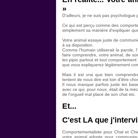
»
D'ailleurs, je ne suis pas psychologue 
Ce qui est perçu comme des comportem
simplement sa manière d'expliquer que
Votre animal essaye juste de communiqu
à sa disposition.
Comme l'humain utiliserait la parole, l'
faire comprendre, votre animal, de so
les pipis partout et tout comportemen
que vous expliquerez légitimement co
Mais il est vrai que bien comprend
tentent de nous dire est loin d'être chose
Il nous manque parfois juste les base
avec ce qui, pour nous, était de la mé
de l'orgueil mal placé de son chat etc.
Et...
C'est LA que j'interv
Comportementaliste pour Chat et Chie
votre animal adopte pour communique