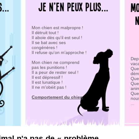
Mon chien est malpropre !
Il détruit tout !
Il aboie dès qu'il est seul !
Il se bat avec ses
congénères !
Il refuse qu'on m'approche !
Depu
Mon chien ne comprend
vac
pas les punitions !
Que
Il a peur de rester seul !
dém
Il est dépressif !
Que
Il est lunatique !
Que
Il ne m'obéit pas !
anim
Que
Comportement du chien
nou
...
animal n'a pas de « problème