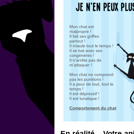
Mon chat est
malpropre !
Il fait ses griffes
partout !
Il miaule tout le temps !
Il se bat avec ses
congénères !
Il n'arrête pas de
m'attaquer !
Mon chat ne comprend
pas les punitions !
Il a peur de tout, tout le
temps !
Il est dépressif !
Il est lunatique !
Comportement du chat
En réalité... Votre 