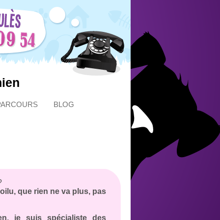
hien
PARCOURS
BLOG
?
ilu, que rien ne va plus, pas
, je suis spécialiste des