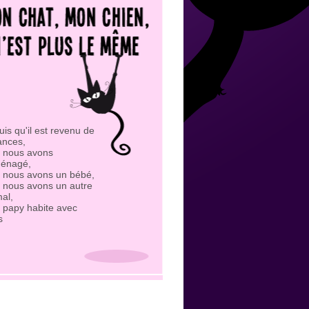
is qu'il est revenu de
ances,
 nous avons
énagé,
 nous avons un bébé,
 nous avons un autre
al,
 papy habite avec
s