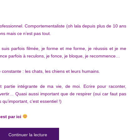
rofessionnel. Comportementaliste (oh lala depuis plus de 10 ans
ons mais ce n’est pas tout.
e et suis parfois filmée, je forme et me forme, je réussis et je me
’avance parfois à reculons, je fonce, je bloque, je recommence…
te constante : les chats, les chiens et leurs humains.
it partie intégrante de ma vie, de moi. Ecrire pour raconter,
ertir… Quasi aussi important que de respirer (oui car faut pas
s qu’important, c’est essentiel !)
est par ici
de « Bibliographie Delphine Oulès »
Continuer la lecture