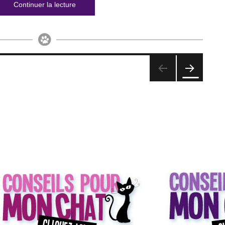
de « Comment protéger mon chien du froid »
Continuer la lecture
PAG
E
SUIV
ANT
E