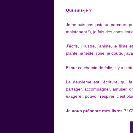
Qui suis-je ?
Je ne suis pas juste un parcours p
maintenant !), je fais des consultati
J’écris, j’illustre, j’anime, je film
plante, je teste, j’ose, je doute, j
Et sur ce chemin de folie, il y a cet
La deuxième est l’écriture, qui fa
partager, accompagner, amuser, div
exagérer, pouvoir respirer, c’est plu
Je vous présente mes livres ?! C’