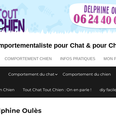
portementaliste pour Chat & pour C
COMPORTEMENT CHIEN
INFOS PRATIQUES
MON 
Comportement du chat
Comportement du chien
n Chien
Tout Chat Tout Chien : On en parle !
diy facil
lphine Oulès