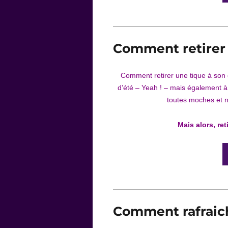
Comment retirer 
Comment retirer une tique à son
d’été – Yeah ! – mais également à 
toutes moches et 
Mais alors, re
Comment rafraich