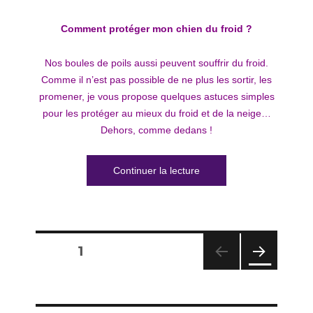
Comment protéger mon chien du froid ?
Nos boules de poils aussi peuvent souffrir du froid.
Comme il n’est pas possible de ne plus les sortir, les
promener, je vous propose quelques astuces simples
pour les protéger au mieux du froid et de la neige…
Dehors, comme dedans !
de « Comment protéger m
Continuer la lecture
Pagination
PAGE
1
des
PAG
E
SUIV
publications