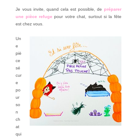
Je vous invite, quand cela est possible, de
préparer
une pièce refuge
pour votre chat, surtout si la fête
est chez vous.
Un
e
piè
ce
sé
cur
e
po
ur
so
n
ch
at
qui