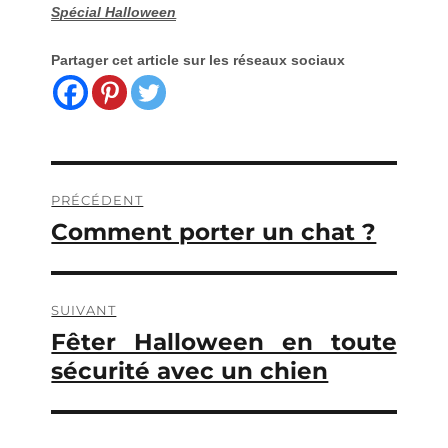
Spécial Halloween
Partager cet article sur les réseaux sociaux
Navigation
PRÉCÉDENT
de
Comment porter un chat ?
Publication
précédente :
l’article
SUIVANT
Fêter Halloween en toute
Publication
suivante :
sécurité avec un chien