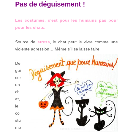
Pas de déguisement !
Les costumes, c’est pour les humains pas pour
pour les chats.
Source de
stress
, le chat peut le vivre comme une
violente agression…
Même s’il se laisse faire.
Dé
gui
ser
un
ch
at,
le
co
stu
me