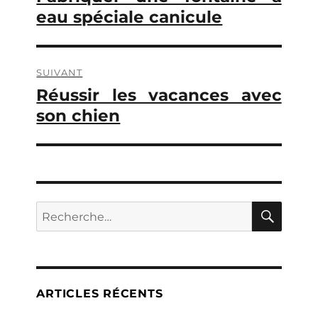
précédente :
eau spéciale canicule
l’article
SUIVANT
Réussir les vacances avec
Publication
suivante :
son chien
RECH
Recherche
pour :
ARTICLES RÉCENTS