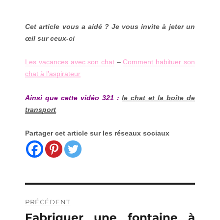
Cet article vous a aidé ? Je vous invite à jeter un
œil sur ceux-ci
Les vacances avec son chat
–
Comment habituer son
chat à l’aspirateur
Ainsi que cette vidéo 321 :
le chat et la boîte de
transport
Partager cet article sur les réseaux sociaux
Navigation
PRÉCÉDENT
de
Fabriquer une fontaine à
Publication