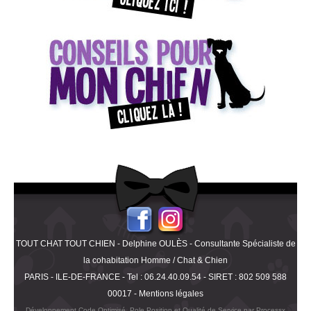
TOUT CHAT TOUT CHIEN - Delphine OULÈS - Consultante Spécialiste de
la cohabitation Homme / Chat & Chien
PARIS - ILE-DE-FRANCE - Tel : 06.24.40.09.54 - SIRET : 802 509 588
00017 -
Mentions légales
Développement Code Optimisé, Pole Position et Qualité de Service par Processx