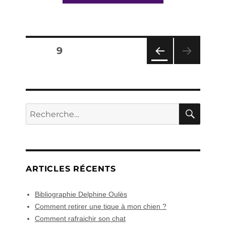
Pagination
PAGE
9
des
PAG
E
PRÉ
publications
CÉD
RECH
ENT
Recherche
E
pour :
ARTICLES RÉCENTS
Bibliographie Delphine Oulès
Comment retirer une tique à mon chien ?
Comment rafraichir son chat